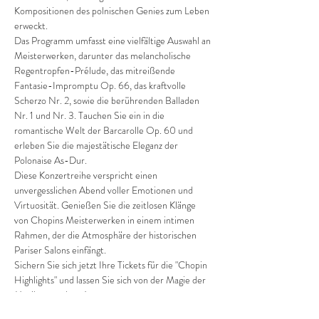
Kompositionen des polnischen Genies zum Leben 
erweckt.
Das Programm umfasst eine vielfältige Auswahl an 
Meisterwerken, darunter das melancholische 
Regentropfen-Prélude, das mitreißende 
Fantasie-Impromptu Op. 66, das kraftvolle 
Scherzo Nr. 2, sowie die berührenden Balladen 
Nr. 1 und Nr. 3. Tauchen Sie ein in die 
romantische Welt der Barcarolle Op. 60 und 
erleben Sie die majestätische Eleganz der 
Polonaise As-Dur.
Diese Konzertreihe verspricht einen 
unvergesslichen Abend voller Emotionen und 
Virtuosität. Genießen Sie die zeitlosen Klänge 
von Chopins Meisterwerken in einem intimen 
Rahmen, der die Atmosphäre der historischen 
Pariser Salons einfängt.
Sichern Sie sich jetzt Ihre Tickets für die "Chopin 
Highlights" und lassen Sie sich von der Magie der 
Musik verzaubern!