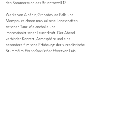
den Sommersalon des Bruchtorwall 13.
Werke von Albéniz, Granados, de Falla und 
Mompou zeichnen musikalische Landschaften 
zwischen Tanz, Melancholie und 
impressionistischer Leuchtkraft. Der Abend 
verbindet Konzert, Atmosphäre und eine 
besondere filmische Erfahrung: der surrealistische 
Stummfilm 
Ein andalusischer Hund
 von Luis 
Buñuel wird live am Klavier vertont und erhält so 
eine neue, unmittelbare Dimension.
Der Salon verwandelt sich in einen Ort zwischen 
Sommerkino und Konzertabend – begleitet von 
einem Glas Rotwein oder Albariño, warmem Licht 
und der entspannten Nähe eines kleinen 
Konzertformats.
Ein Abend zum Hören, Sehen und Innehalten.
Nos vemos.