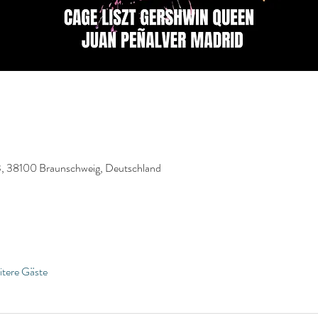
13, 38100 Braunschweig, Deutschland
itere Gäste