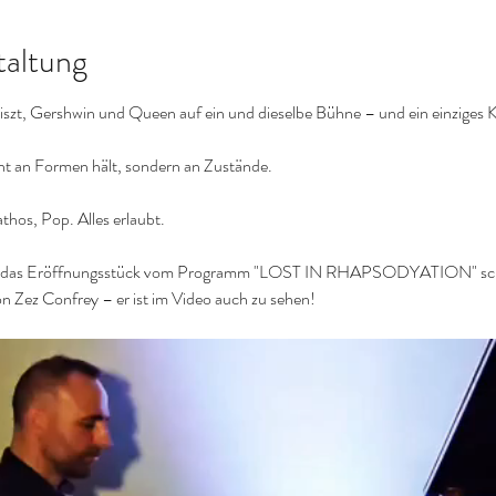
taltung
szt, Gershwin und Queen auf ein und dieselbe Bühne – und ein einziges Kl
cht an Formen hält, sondern an Zustände.
athos, Pop. Alles erlaubt.
e das Eröffnungsstück vom Programm "LOST IN RHAPSODYATION" schon
on Zez Confrey – er ist im Video auch zu sehen!