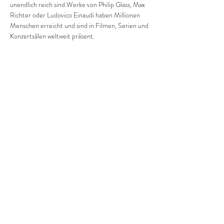
unendlich reich sind.Werke von Philip Glass, Max 
Richter oder Ludovico Einaudi haben Millionen 
Menschen erreicht und sind in Filmen, Serien und 
Konzertsälen weltweit präsent.
In 
Minimal Piano Nights
 nimmt Juan Peñalver 
Madrid das Publikum mit auf eine Klangreise 
durch diese faszinierende Welt. Die Stücke 
bewegen sich zwischen Trance und Melodie, 
zwischen klarer Struktur und filmischer 
Atmosphäre – Musik, die im Moment bleibt und 
zugleich weit über ihn hinausweist.
Konzertdauer: ca. 1 Std. 15'
Diese Veranstaltung teilen