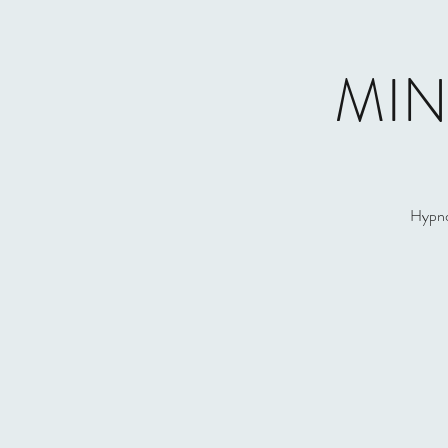
MIN
Hypno