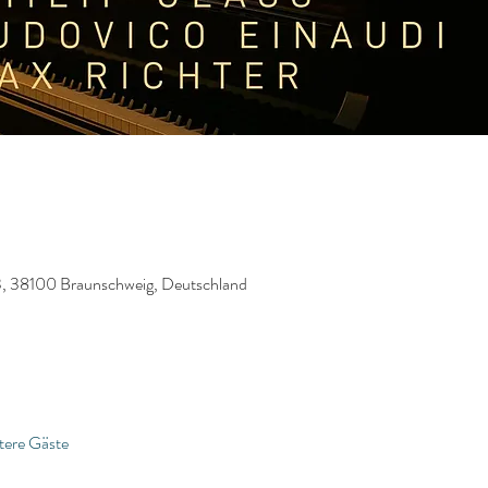
13, 38100 Braunschweig, Deutschland
tere Gäste