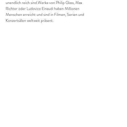
unendlich reich sind.Werke von Philip Glass, Max 
Richter oder Ludovico Einaudi haben Millionen 
Menschen erreicht und sind in Filmen, Serien und 
Konzertsälen weltweit präsent.
In 
Minimal Piano Nights
 nimmt Juan Peñalver 
Madrid das Publikum mit auf eine Klangreise 
durch diese faszinierende Welt. Die Stücke 
bewegen sich zwischen Trance und Melodie, 
zwischen klarer Struktur und filmischer 
Atmosphäre – Musik, die im Moment bleibt und 
zugleich weit über ihn hinausweist.
Konzertdauer: ca. 1 Std. 15'
Diese Veranstaltung teilen