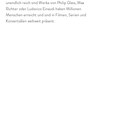
unendlich reich sind.Werke von Philip Glass, Max 
Richter oder Ludovico Einaudi haben Millionen 
Menschen erreicht und sind in Filmen, Serien und 
Konzertsälen weltweit präsent.
In 
Minimal Piano Nights
 nimmt Juan Peñalver 
Madrid das Publikum mit auf eine Klangreise 
durch diese faszinierende Welt. Die Stücke 
bewegen sich zwischen Trance und Melodie, 
zwischen klarer Struktur und filmischer 
Atmosphäre – Musik, die im Moment bleibt und 
zugleich weit über ihn hinausweist.
Konzertdauer: ca. 1 Std. 15'
Diese Veranstaltung teilen