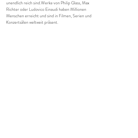
unendlich reich sind.Werke von Philip Glass, Max 
Richter oder Ludovico Einaudi haben Millionen 
Menschen erreicht und sind in Filmen, Serien und 
Konzertsälen weltweit präsent.
In 
Minimal Piano Nights
 nimmt Juan Peñalver 
Madrid das Publikum mit auf eine Klangreise 
durch diese faszinierende Welt. Die Stücke 
bewegen sich zwischen Trance und Melodie, 
zwischen klarer Struktur und filmischer 
Atmosphäre – Musik, die im Moment bleibt und 
zugleich weit über ihn hinausweist.
Konzertdauer: ca. 1 Std. 15'
Diese Veranstaltung teilen