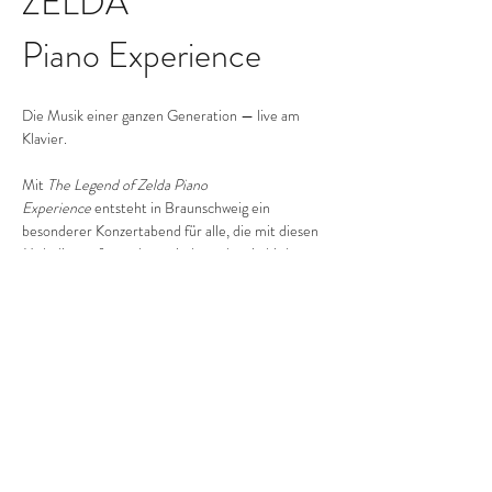
ZELDA
Piano Experience
Die Musik einer ganzen Generation — live am 
Klavier.
Mit 
The Legend of Zelda Piano 
Experience
 entsteht in Braunschweig ein 
besonderer Konzertabend für alle, die mit diesen 
Melodien aufgewachsen sind — oder sie bis heute 
nicht vergessen konnten.
In intimer Atmosphäre erklingen die 
bekanntesten Themen aus der Welt von Zelda 
neu am Klavier: nostalgisch, emotional, ruhig, 
episch und zeitlos.
Ein Abend zwischen Erinnerung, Abenteuer und 
Musik.