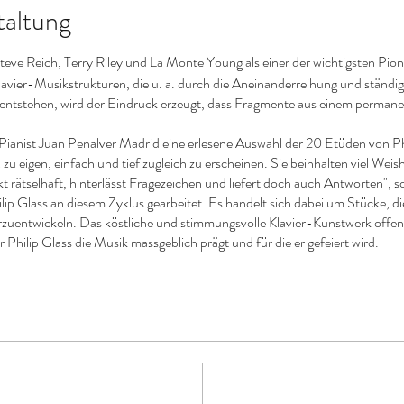
taltung
teve Reich, Terry Riley und La Monte Young als einer der wichtigsten Pio
lavier-Musikstrukturen, die u. a. durch die Aneinanderreihung und ständig
 entstehen, wird der Eindruck erzeugt, dass Fragmente aus einem perma
Pianist Juan Penalver Madrid eine erlesene Auswahl der 20 Etüden von Phi
zu eigen, einfach und tief zugleich zu erscheinen. Sie beinhalten viel Wei
t rätselhaft, hinterlässt Fragezeichen und liefert doch auch Antworten", so
lip Glass an diesem Zyklus gearbeitet. Es handelt sich dabei um Stücke, di
rzuentwickeln. Das köstliche und stimmungsvolle Klavier-Kunstwerk offenb
 Philip Glass die Musik massgeblich prägt und für die er gefeiert wird.
rerschaft an diesem Abend Teil einer musikalischen Reise, die unerwarte