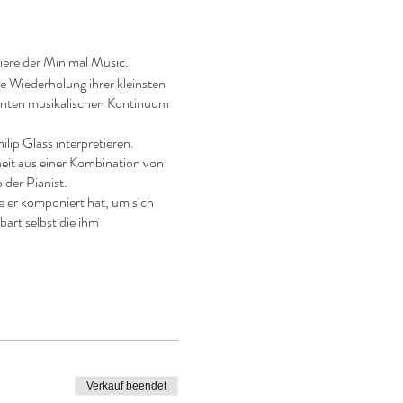
niere der Minimal Music.
e Wiederholung ihrer kleinsten
nenten musikalischen Kontinuum
lip Glass interpretieren.
sheit aus einer Kombination von
 der Pianist.
e er komponiert hat, um sich
art selbst die ihm
te Gefühle erwecken wird.
Verkauf beendet