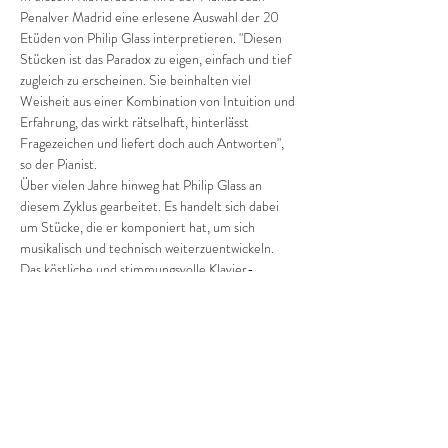
Penalver Madrid eine erlesene Auswahl der 20 
Etüden von Philip Glass interpretieren. "Diesen 
Stücken ist das Paradox zu eigen, einfach und tief 
zugleich zu erscheinen. Sie beinhalten viel 
Weisheit aus einer Kombination von Intuition und 
Erfahrung, das wirkt rätselhaft, hinterlässt 
Fragezeichen und liefert doch auch Antworten", 
so der Pianist.
Über vielen Jahre hinweg hat Philip Glass an 
diesem Zyklus gearbeitet. Es handelt sich dabei 
um Stücke, die er komponiert hat, um sich 
musikalisch und technisch weiterzuentwickeln. 
Das köstliche und stimmungsvolle Klavier-
Kunstwerk offenbart selbst die ihm 
eingeschriebene Ästhetik, mit…
Mehr anzeigen
Tickets