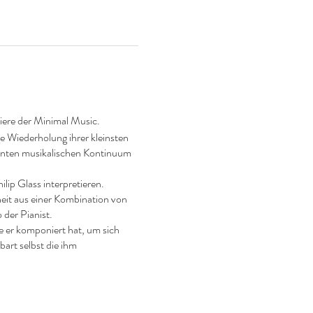
niere der Minimal Music.
e Wiederholung ihrer kleinsten
nenten musikalischen Kontinuum
lip Glass interpretieren.
sheit aus einer Kombination von
 der Pianist.
e er komponiert hat, um sich
art selbst die ihm
te Gefühle erwecken wird.