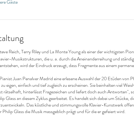
ere Gäste
taltung
teve Reich, Terry Riley und La Monte Young als einer der wichtigsten Pio
lavier-Musikstrukturen, die u. a. durch die Aneinanderreihung und ständig
 entstehen, wird der Eindruck erzeugt, dass Fragmente aus einem perma
Pianist Juan Penalver Madrid eine erlesene Auswahl der 20 Etüden von Phi
zu eigen, einfach und tief zugleich zu erscheinen. Sie beinhalten viel Wei
t rätselhaft, hinterlässt Fragezeichen und liefert doch auch Antworten", so
lip Glass an diesem Zyklus gearbeitet. Es handelt sich dabei um Stücke, di
rzuentwickeln. Das köstliche und stimmungsvolle Klavier-Kunstwerk offenb
 Philip Glass die Musik massgeblich prägt und für die er gefeiert wird.
rerschaft an diesem Abend Teil einer musikalischen Reise, die unerwarte