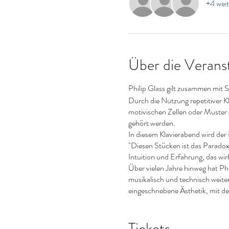
+4 weit
Über die Verans
Philip Glass gilt zusammen mit S
Durch die Nutzung repetitiver K
motivischen Zellen oder Muster
gehört werden.
In diesem Klavierabend wird der 
"Diesen Stücken ist das Paradox 
Intuition und Erfahrung, das wirk
Über vielen Jahre hinweg hat Phi
musikalisch und technisch weite
eingeschriebene Ästhetik, mit der
Ohne es zu merken wird die Zuhö
Tickets