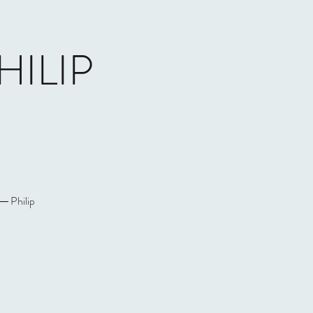
HILIP
 ― Philip