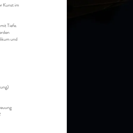
r Kunst im
mit Tiefe.
erden
blikum und
tung)
reuung
R