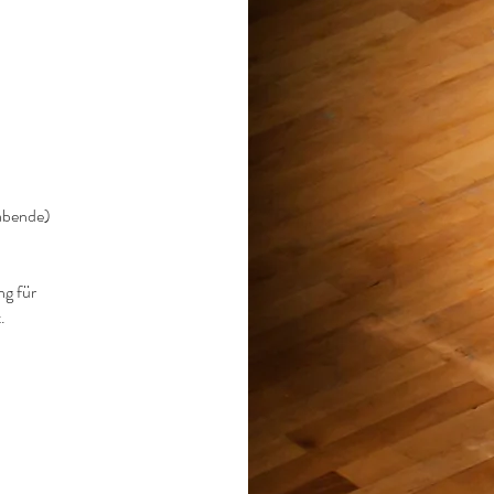
tabende)
ng für
.