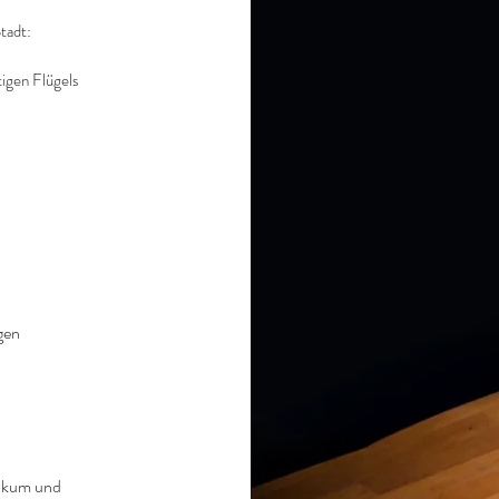
Stadt:
igen Flügels
gen
likum und