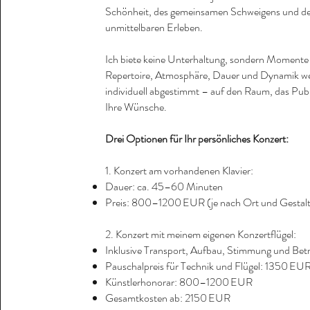
Schönheit, des gemeinsamen Schweigens und de
unmittelbaren Erleben.
Ich biete keine Unterhaltung, sondern Momente 
Repertoire, Atmosphäre, Dauer und Dynamik w
individuell abgestimmt – auf den Raum, das Pu
Ihre Wünsche.
Drei Optionen für Ihr persönliches Konzert:
1. Konzert am vorhandenen Klavier:
Dauer: ca. 45–60 Minuten
Preis: 800–1200 EUR (je nach Ort und Gestal
2. Konzert mit meinem eigenen Konzertflügel:
Inklusive Transport, Aufbau, Stimmung und Bet
Pauschalpreis für Technik und Flügel: 1350 EU
Künstlerhonorar: 800–1200 EUR
Gesamtkosten ab: 2150 EUR